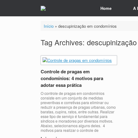
Home
A 
Início
»
descupinização em condomínios
Tag Archives:
descupinização
Controle de pragas em
condomínios: 4 motivos para
adotar essa prática
O controle de pragas em condomínios
consiste em um conjunto de medidas
preventivas e corretivas para eliminar ou
reduzir a presença de pragas urbanas, como
baratas, cupins, ratos, entre outras. Realizar
esse tipo de serviço é fundamental para
síndicos e moradores por diversos motivos.
Abaixo, selecionamos alguns deles. 4
motivos para realizar o controle de