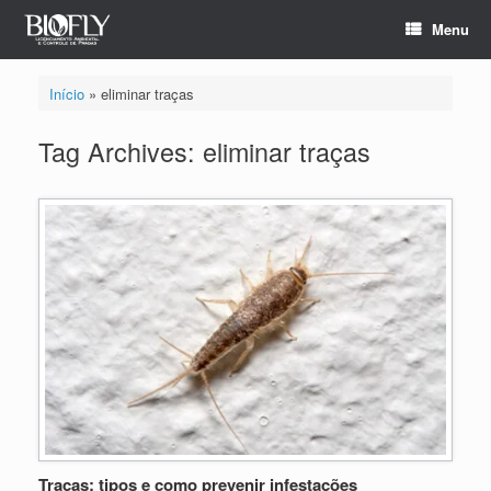
Menu
Início
»
eliminar traças
Tag Archives:
eliminar traças
Traças: tipos e como prevenir infestações