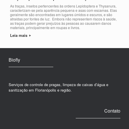
As traças, insetos pertencentes às ordens Lepidoptera e Thysanura,
caracterizam-se pela aparência pequena e asas com escamas. Elas
geralmente são encontradas em lugares úmidos e escuros, e são
atraídas por fontes de luz. Embora não representem riscos à saúde,
as traças podem gerar prejuízos às pessoas ao causarem danos
materiais, principalmente em roupas e livros.
Leia mais
Biofly
Serviços de controle de pragas, limpeza de caixas d’água e
sanitização em Florianópolis e região.
Contato