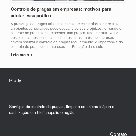
Controle de pragas em empresas: motivos para
adotar essa prática
A presença de pragas urbanas em estabelecimentos comerciais e
ambientes corporativos pode causar diversos prejuízos, tornando o
controle de pragas em empresas uma prática fundamental. Neste
post, elencamos as principais razões pelas quais as empresas
devem realizar o controle de pragas regularmente. A importância do
controle de pragas em empresas 1 – Proteção da saúde
Leia mais
Biofly
Serviços de controle de pragas, limpeza de caixas d’água e
sanitização em Florianópolis e região.
Contato