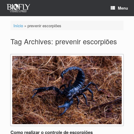
Menu
Início
»
prevenir escorpiões
Tag Archives:
prevenir escorpiões
Como realizar o controle de escorpiões