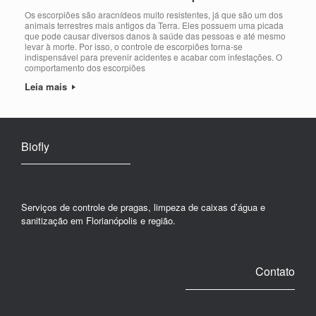
Os escorpiões são aracnídeos muito resistentes, já que são um dos
animais terrestres mais antigos da Terra. Eles possuem uma picada
que pode causar diversos danos à saúde das pessoas e até mesmo
levar à morte. Por isso, o controle de escorpiões torna-se
indispensável para prevenir acidentes e acabar com infestações. O
comportamento dos escorpiões
Leia mais
Biofly
Serviços de controle de pragas, limpeza de caixas d’água e
sanitização em Florianópolis e região.
Contato