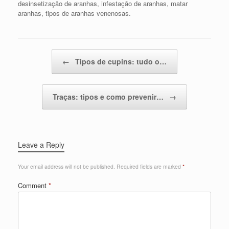
desinsetização de aranhas
,
infestação de aranhas
,
matar
aranhas
,
tipos de aranhas venenosas
.
Post navigation
←
Tipos de cupins: tudo o…
Traças: tipos e como prevenir…
→
Leave a Reply
Your email address will not be published.
Required fields are marked
*
Comment
*