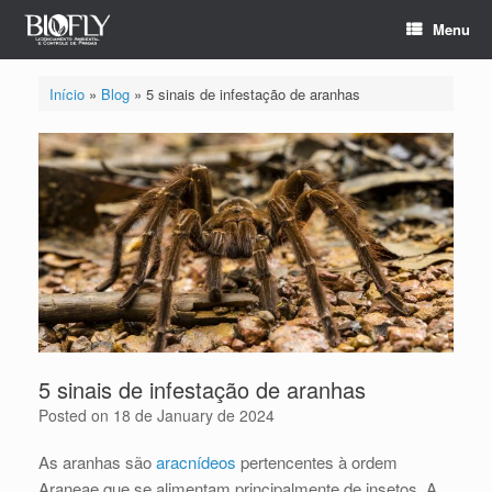
Menu
Início
»
Blog
»
5 sinais de infestação de aranhas
5 sinais de infestação de aranhas
Posted on
18 de January de 2024
As aranhas são
aracnídeos
pertencentes à ordem
Araneae que se alimentam principalmente de insetos. A